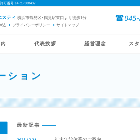
番号 14-ユ-300437
045-
エスティ
横浜市鶴見区･鶴見駅東口より徒歩1分
申込
プライバシーポリシー
サイトマップ
案内
代表挨拶
経営理念
スタ
ーション
年末年始休業のご案内
2025.12.24