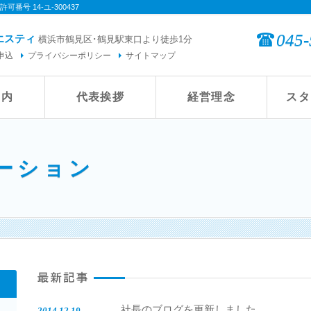
番号 14-ユ-300437
045-
エスティ
横浜市鶴見区･鶴見駅東口より徒歩1分
申込
プライバシーポリシー
サイトマップ
案内
代表挨拶
経営理念
スタ
ーション
社長のブログを更新しました
2014.12.19